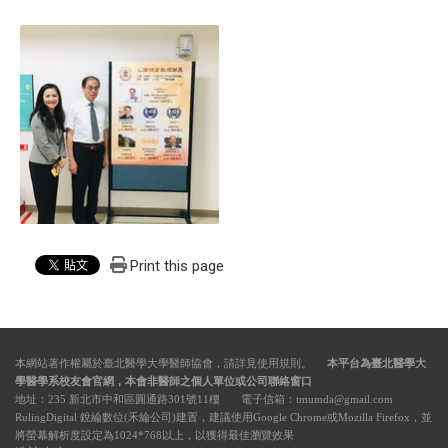
Print this page
本網站著作權屬於臺北醫學大學醫師協會，請詳見
使用規則
。
本平台為臺北醫學大
學醫學系校友會官網，本會非醫師之個人單位或公司聯絡窗口
地址：235 新北市中和區圓通路301號11樓 電子信箱：tmumda@gmail.com
RulingDigital 銳綸數位(禾綸公司)建置，建議使用Google Chrome或Mozilla Firefox，並
將螢幕解析度設定為1024*768以上，以獲得最佳瀏覽效果