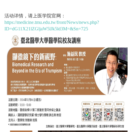
活动详情，请上医学院官网：
https://medicine.tmu.edu.tw/front/News/news.php?
ID=dG11X21lZGljaW5lJk5ld3M=&Sn=725